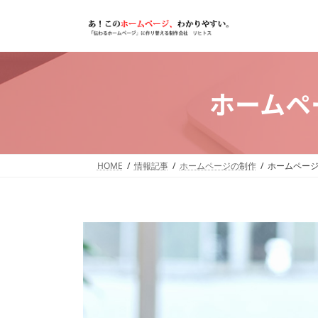
コ
ナ
ン
ビ
テ
ゲ
ン
ー
ツ
シ
ホームペ
へ
ョ
ス
ン
キ
に
HOME
情報記事
ホームページの制作
ホームペー
ッ
移
プ
動