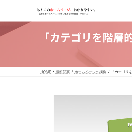
コ
ナ
ン
ビ
テ
ゲ
ン
ー
「カテゴリを階層
ツ
シ
へ
ョ
ス
ン
キ
に
ッ
移
HOME
情報記事
ホームページの構造
「カテゴリ
プ
動